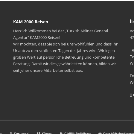
KAM 2000 Reisen
İl
Herzlich Willkommen bei der „Turkish Airlines General
Ad
Agentur“ KAM2000 Reisen!
47
Wir möchten, dass Sie sich bei uns wohlfühlen und dass Ihr
Te
Urlaub zu den schönsten Tagen des Jahres wird. Wir legen
Te
großen Wert auf persönliche Betreuung und kompetente
Wh
Beratung. Damit wir dies gewährleisten können, bilden wir
seit jeher unsere Mitarbeiter selbst aus.
Em
W
z
Kurumsal
Künye
Gizlilik Politikası
Geschäftsbedingu