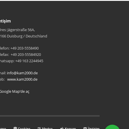
etişim
res: Jägerstraße 56A,
166 Duisburg / Deutschland
lefon: +49 203-5558490
lefax: +49 203-55584920
atsapp: +49 163 2244945
ail:
info@kam2000.de
eb:
www.kam2000.de
Google Map’de aç
ngen
Cookies
Medya
Konum
İletişim