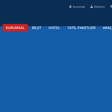
Kurumsal
Ekibimiz
KURUMSAL
BİLET
HOTEL
TATİL PAKETLERİ
ARAÇ